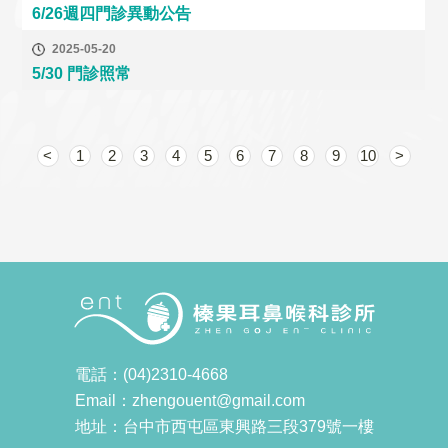
6/26週四門診異動公告
2025-05-20
5/30 門診照常
<
1
2
3
4
5
6
7
8
9
10
>
電話：(04)2310-4668
Email：zhengouent@gmail.com
地址：台中市西屯區東興路三段379號一樓