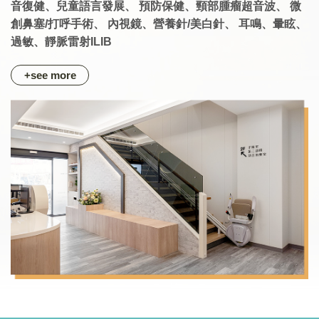
音復健、兒童語言發展、
預防保健、頸部腫瘤超音波、
微
創鼻塞/打呼手術、
內視鏡、營養針/美白針、
耳鳴、暈眩、
過敏、靜脈雷射ILIB
+see more