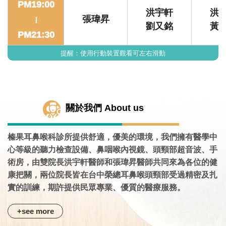
PM19:00
洪宇軒
洪
張瑋昇
|
劉又銘
黃
PM21:30
提醒：使用行動裝置觀看可左右滑動
關於我們 About us
榛果耳鼻喉科診所提供舒適，優美的環境，我們擁有醫學中
心等級的聽力檢查設備、鼻咽喉內視鏡、頭頸部超音波、手
術房，由雙院長洪宇軒醫師和張瑋昇醫師共同來為各位的健
康把關，兩位院長皆在台中榮總耳鼻喉頭頸部受過精密及扎
實的訓練，期許提供民眾專業、優質的醫療服務。
+see more