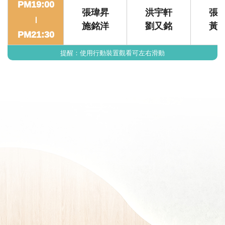
PM19:00
張瑋昇
洪宇軒
張
|
施銘洋
劉又銘
黃
PM21:30
提醒：使用行動裝置觀看可左右滑動
關於我們 About us