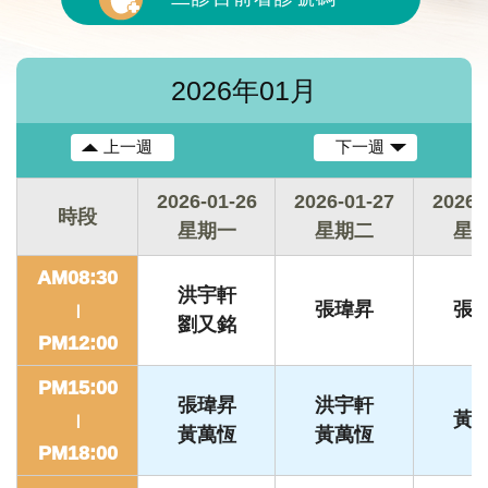
2026年01月
上一週
下一週
2026-01-26
2026-01-27
2026-
時段
星期一
星期二
星
AM08:30
洪宇軒
張瑋昇
張
|
劉又銘
PM12:00
PM15:00
張瑋昇
洪宇軒
黃
|
黃萬恆
黃萬恆
PM18:00